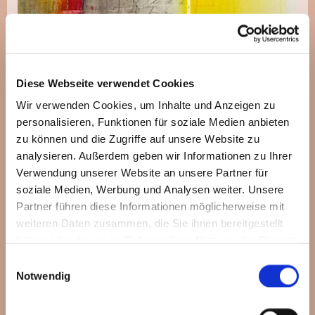
Diese Webseite verwendet Cookies
Verlag am Birnbaum
- Motiv von Stefanie Bahlinger,
Wir verwenden Cookies, um Inhalte und Anzeigen zu
Mössingen
personalisieren, Funktionen für soziale Medien anbieten
zu können und die Zugriffe auf unsere Website zu
analysieren. Außerdem geben wir Informationen zu Ihrer
Verwendung unserer Website an unsere Partner für
soziale Medien, Werbung und Analysen weiter. Unsere
Was muss ich tun, ...
Partner führen diese Informationen möglicherweise mit
weiteren Daten zusammen, die Sie ihnen bereitgestellt
haben oder die sie im Rahmen Ihrer Nutzung der Dienste
... wenn ich heiraten möchte?
gesammelt haben.
Einwilligungsauswahl
Notwendig