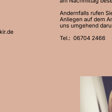
am Nachmittag bese
Andernfalls rufen Si
Anliegen auf dem A
uns umgehend daru
ir.de
Tel.:
06704 2466