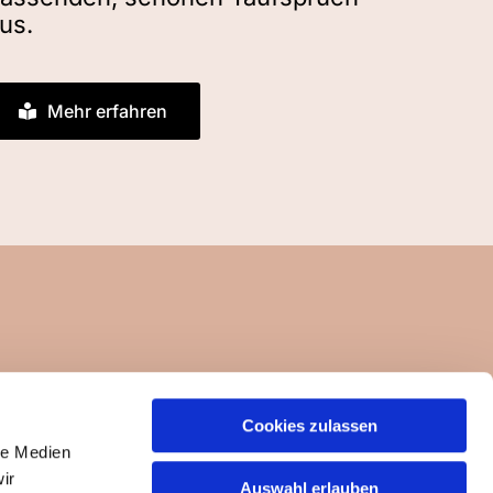
us.
Mehr erfahren
Cookies zulassen
ngemeinde-um-die-felseneremitage.de
le Medien
ir
Auswahl erlauben