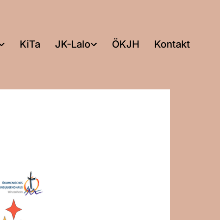
KiTa
JK-Lalo
ÖKJH
Kontakt