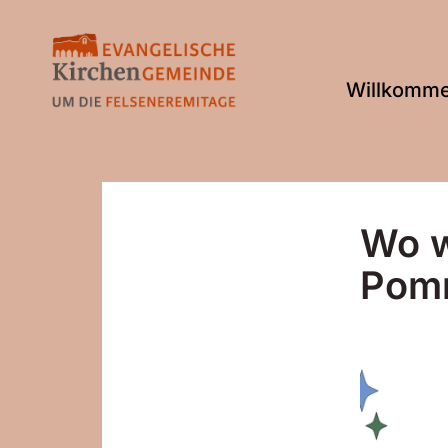
Willkomm
Wo w
Pom