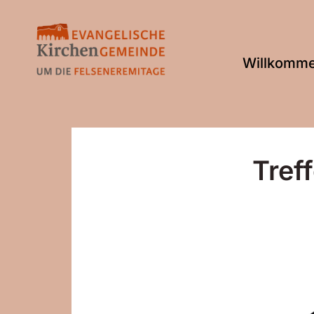
Willkomm
Tref