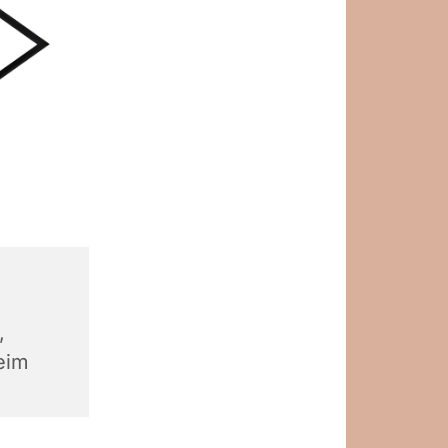
,
eim