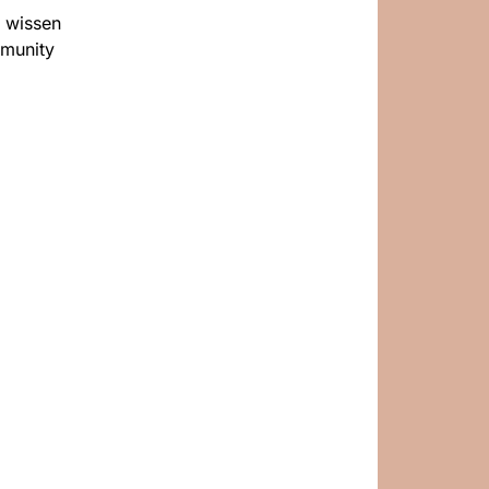
r wissen
mmunity