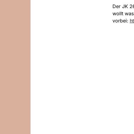
Der JK 26
wollt wa
vorbei:
h