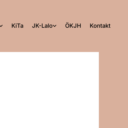
KiTa
JK-Lalo
ÖKJH
Kontakt