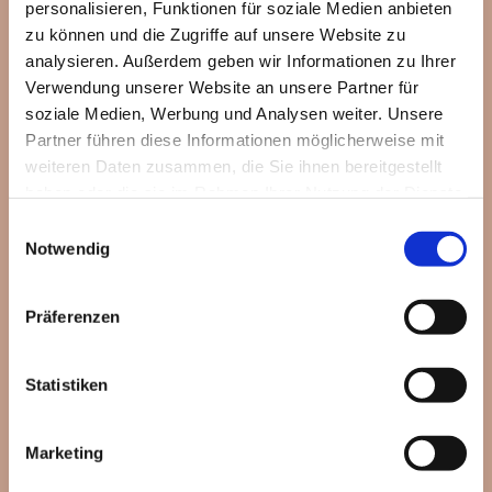
Frau Doris Coutandin, Tel.: 06704960750 oder
personalisieren, Funktionen für soziale Medien anbieten
0176/61060053, gerne auch per Mail:
zu können und die Zugriffe auf unsere Website zu
doris.coutandin@web.de
analysieren. Außerdem geben wir Informationen zu Ihrer
Verwendung unserer Website an unsere Partner für
Benötigen Sie den Bürgerbus? - Bitte anmelden
soziale Medien, Werbung und Analysen weiter. Unsere
unter: 06704/92939
Partner führen diese Informationen möglicherweise mit
weiteren Daten zusammen, die Sie ihnen bereitgestellt
Die Gruppe Treffpunkt Frau freut sich auf Sie.
haben oder die sie im Rahmen Ihrer Nutzung der Dienste
gesammelt haben.
Einwilligungsauswahl
Notwendig
Präferenzen
Statistiken
Marketing