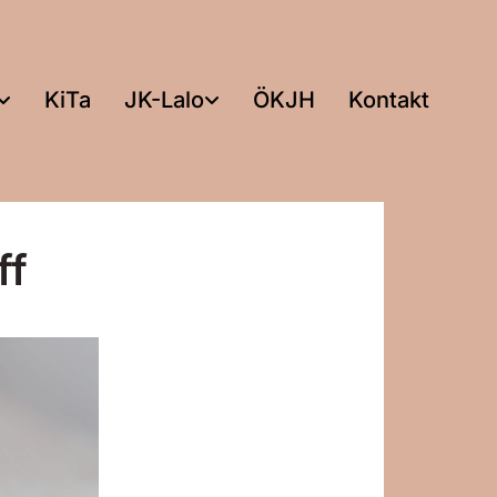
KiTa
JK-Lalo
ÖKJH
Kontakt
ff