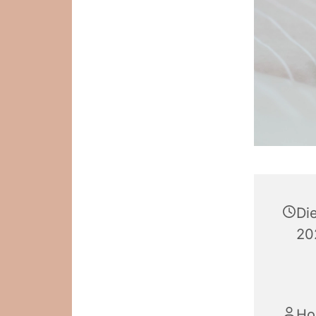
Di
20
Hol