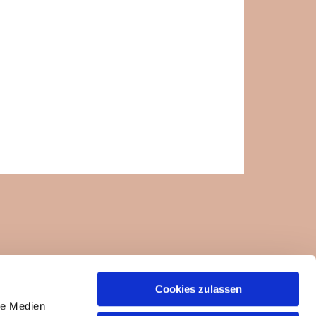
Cookies zulassen
ngemeinde-um-die-felseneremitage.de
le Medien