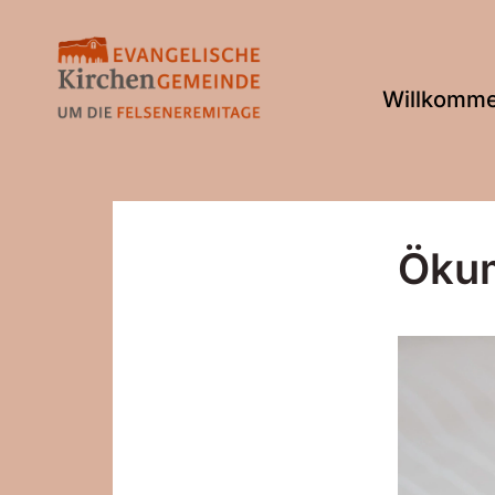
Willkomm
Ökum