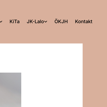
KiTa
JK-Lalo
ÖKJH
Kontakt