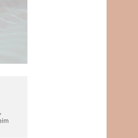
,
eim