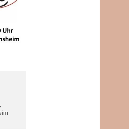
,
eim