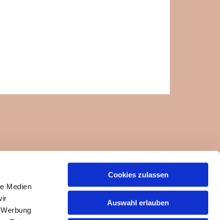
Cookies zulassen
ngemeinde-um-die-felseneremitage.de
le Medien
ir
Auswahl erlauben
, Werbung