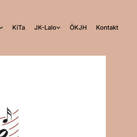
KiTa
JK-Lalo
ÖKJH
Kontakt