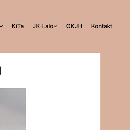
KiTa
JK-Lalo
ÖKJH
Kontakt
l