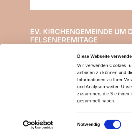
EV. KIRCHENGEMEINDE UM D
FELSENEREMITAGE
Naheweinstr. 142
Diese Webseite verwende
55450 Langenlonsheim
Wir verwenden Cookies, um
anbieten zu können und di
Informationen zu Ihrer Ve
und Analysen weiter. Unse
zusammen, die Sie ihnen b
gesammelt haben.
Einwilligungsauswahl
Notwendig