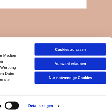
Cookies zulassen
ngemeinde-um-die-felseneremitage.de
le Medien
ir
Auswahl erlauben
, Werbung
ren Daten
Nur notwendige Cookies
ienste
g
Details zeigen