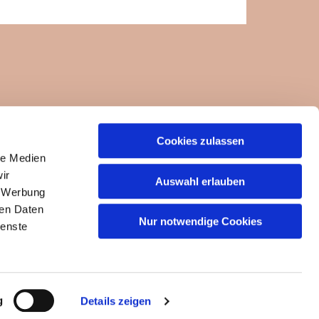
Cookies zulassen
ngemeinde-um-die-felseneremitage.de
le Medien
ir
Auswahl erlauben
, Werbung
ren Daten
Nur notwendige Cookies
ienste
g
Details zeigen