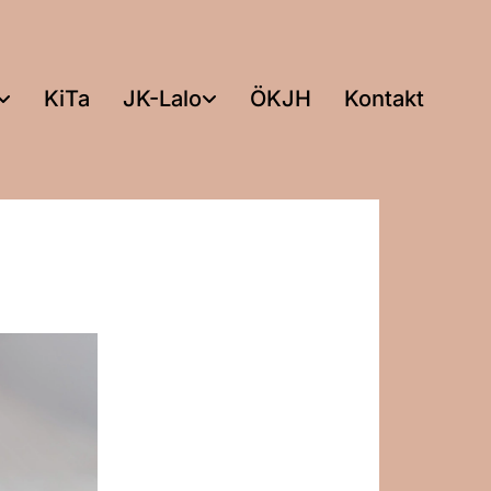
KiTa
JK-Lalo
ÖKJH
Kontakt