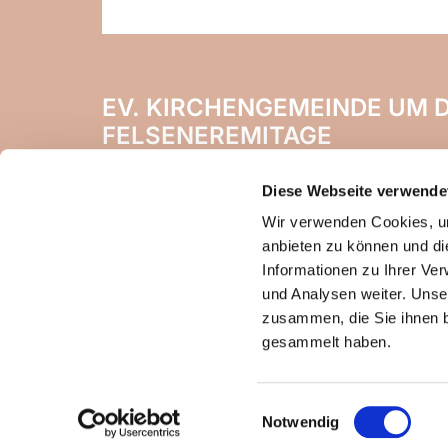
EV. KIRCHENGEMEINDE UM D
FELSENEREMITAGE
Naheweinstr. 142
Diese Webseite verwende
55450 Langenlonsheim
Wir verwenden Cookies, um
anbieten zu können und di
Informationen zu Ihrer Ve
und Analysen weiter. Unse
zusammen, die Sie ihnen b
gesammelt haben.
Einwilligungsauswahl
Notwendig