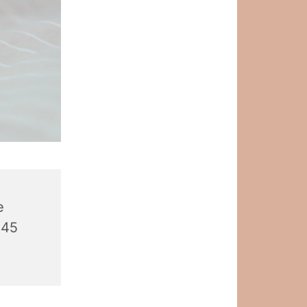
e
545