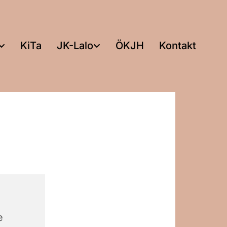
KiTa
JK-Lalo
ÖKJH
Kontakt
e