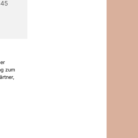
545
er
ung zum
rtner,