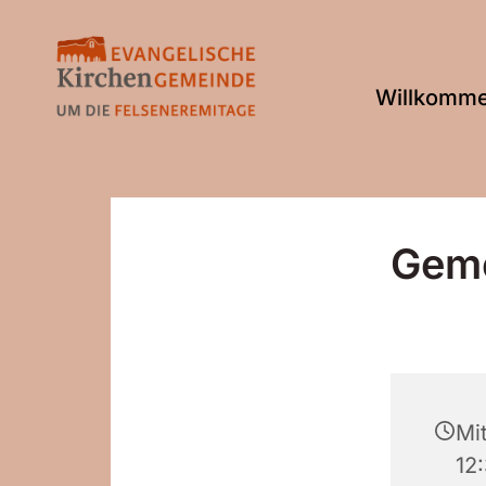
Willkomm
Geme
Mit
12