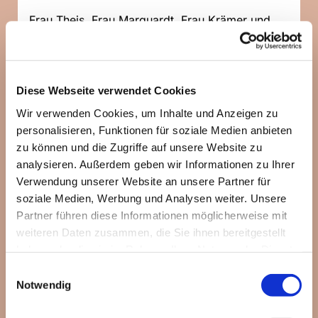
Frau Theis, Frau Marquardt, Frau Krämer und
Frau Breckheimer-Haas übernehmen die
Aufgabe die Interessen der Elternschaft zu
vertreten. Vielen Dank für Ihre Bereitschaft und
auf eine gute Zusammenarbeit!
Diese Webseite verwendet Cookies
Wir verwenden Cookies, um Inhalte und Anzeigen zu
"Hauptaufgabe des Elternausschusses ist die
personalisieren, Funktionen für soziale Medien anbieten
Förderung der Zusammenarbeit zwischen KiTa
zu können und die Zugriffe auf unsere Website zu
und Eltern und die repräsentative Vertretung der
analysieren. Außerdem geben wir Informationen zu Ihrer
Elterninteressen gegenüber dem Träger und der
Verwendung unserer Website an unsere Partner für
Leitung, sowie (insbesondere in Fragen der
soziale Medien, Werbung und Analysen weiter. Unsere
Bedarfsplanung) auch gegenüber dem örtlichen
Partner führen diese Informationen möglicherweise mit
Jugendamt." (aus: Landeselternausschuss der
weiteren Daten zusammen, die Sie ihnen bereitgestellt
KiTas in RLP (Hg.), Grundlagen der
haben oder die sie im Rahmen Ihrer Nutzung der Dienste
Elternmitwirkung in rheinland-pfälzischen Kitas",
gesammelt haben.
S.17)
Einwilligungsauswahl
Notwendig