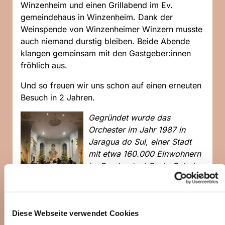
Winzenheim und einen Grillabend im Ev.
gemeindehaus in Winzenheim. Dank der
Weinspende von Winzenheimer Winzern musste
auch niemand durstig bleiben. Beide Abende
klangen gemeinsam mit den Gastgeber:innen
fröhlich aus.
Und so freuen wir uns schon auf einen erneuten
Besuch in 2 Jahren.
Gegründet wurde das
Orchester im Jahr 1987 in
Jaragua do Sul, einer Stadt
mit etwa
160.000 Einwohnern
im Bundesstaat Santa Catarina
in Süden Brasiliens.
Die
Mitglieder des Orchesters
sind Jugendliche, die an der
Diese Webseite verwendet Cookies
renommierten Musikschule
SCAR eine