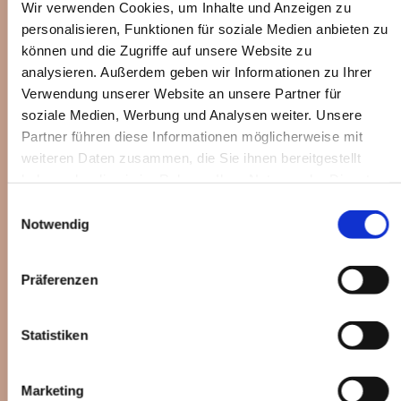
Ausbildung erhalten. Auch ehemalige
Wir verwenden Cookies, um Inhalte und Anzeigen zu
Absolventinnen und Absolventen
spielen in
personalisieren, Funktionen für soziale Medien anbieten zu
diesem Orchester, das mittlerweile drei
können und die Zugriffe auf unsere Website zu
verschiedene Besetzungen mit
insgesamt über
analysieren. Außerdem geben wir Informationen zu Ihrer
80 Mitwirkenden hat. Gründer des Orchesters
Verwendung unserer Website an unsere Partner für
war Maestro Ricardo
Feldens, der es bis zu
soziale Medien, Werbung und Analysen weiter. Unsere
seinem Tod im Herbst 2019 auch geleitet hat.
Partner führen diese Informationen möglicherweise mit
Auf dem Programm stehen
lateinamerikanische
weiteren Daten zusammen, die Sie ihnen bereitgestellt
klassische Musik, Kirchenmusik aber auch
haben oder die sie im Rahmen Ihrer Nutzung der Dienste
musikalische Ausflüge
in Film- und Popmusik.
gesammelt haben.
Einwilligungsauswahl
Begleitet wird das Orchester in diesem Jahr
Notwendig
wieder von Rafael
Petry, einem
Meisterakkordeonisten und bekannten Musiker
Präferenzen
Brasiliens.
Statistiken
Marketing